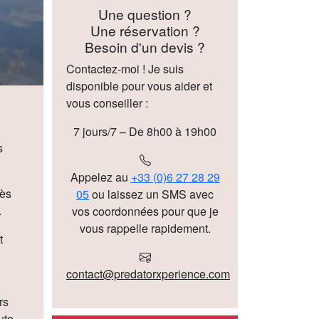
Une question ?
Une réservation ?
Besoin d'un devis ?
Contactez-moi ! Je suis
disponible pour vous aider et
vous conseiller :
7 jours/7 – De 8h00 à 19h00
s
Appelez au
+33 (0)6 27 28 29
dès
05
ou laissez un SMS avec
.
vos coordonnées pour que je
vous rappelle rapidement.
t
contact@predatorxperience.com
rs
ute